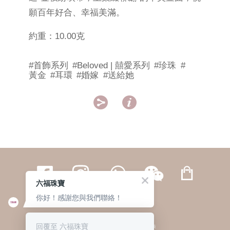
願百年好合、幸福美滿。
約重：10.00克
#首飾系列
#Beloved | 囍愛系列
#珍珠
#
黃金
#耳環
#婚嫁
#送給她


六福珠寶
你好！感謝您與我們聯絡！
繁體
簡体
ENG
|
|
回覆至 六福珠寶
© 六福集團 版權所有 不得轉載
|
私隱政策