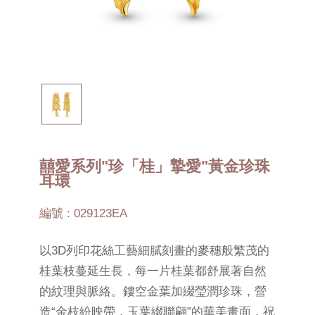
囍愛系列"珍「桂」摯愛"黃金珍珠
耳環
編號 : 029123EA
以3D列印花絲工藝細膩刻畫的麥穗般繁茂的
桂葉枝蔓延生長，每一片桂葉都舒展著自然
的紋理與脈絡。鏤空金葉加綴瑩潤珍珠，營
造“金枝紛映帶，玉葉綴聯翩”的華美畫面，祝