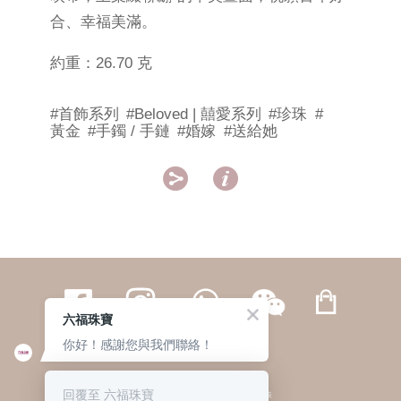
合、幸福美滿。
約重：26.70 克
#首飾系列
#Beloved | 囍愛系列
#珍珠
#
黃金
#手鐲 / 手鏈
#婚嫁
#送給她


六福珠寶
你好！感謝您與我們聯絡！
繁體
簡体
ENG
|
|
回覆至 六福珠寶
© 六福集團 版權所有 不得轉載
|
私隱政策