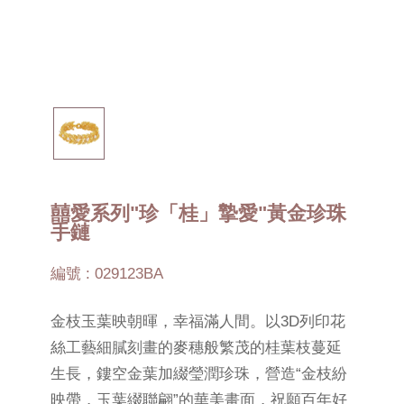
囍愛系列"珍「桂」摯愛"黃金珍珠
手鏈
編號 : 029123BA
金枝玉葉映朝暉，幸福滿人間。以3D列印花
絲工藝細膩刻畫的麥穗般繁茂的桂葉枝蔓延
生長，鏤空金葉加綴瑩潤珍珠，營造“金枝紛
映帶，玉葉綴聯翩”的華美畫面，祝願百年好