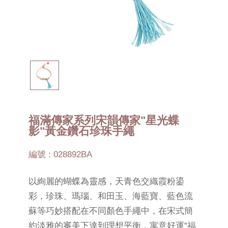
福滿傳家系列宋韻傳家"星光蝶
影"黃金鑽石珍珠手繩
編號 : 028892BA
以絢麗的蝴蝶為靈感，天青色交織霞粉鎏
彩，珍珠、瑪瑙、和田玉、海藍寶、藍色流
蘇等巧妙搭配在不同顏色手繩中，在宋式簡
約淡雅的審美下達到理想平衡，寓意好運“福