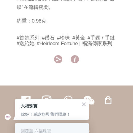
蝶”在流轉腕間。
約重：0.96克
#首飾系列
#鑽石
#珍珠
#黃金
#手鐲 / 手鏈
#送給她
#Heirloom Fortune | 福滿傳家系列


六福珠寶
你好！感謝您與我們聯絡！
繁體
簡体
ENG
|
|
回覆至 六福珠寶
© 六福集團 版權所有 不得轉載
|
私隱政策