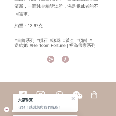
清新，一面純金細訴淡雅，滿足佩戴者的不
同需求。
約重：13.67克
#首飾系列
#鑽石
#珍珠
#黃金
#項鏈
#
送給她
#Heirloom Fortune | 福滿傳家系列


六福珠寶
你好！感謝您與我們聯絡！
繁體
簡体
ENG
|
|