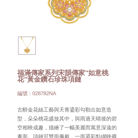
福滿傳家系列宋韻傳家"如意桃
花"黃金鑽石珍珠項鏈
編號 : 028782NA
古醇金花絲工藝與天青鎏彩勾勒出如意造
型，朵朵桃花盛放其中，與雨過天晴後的碧
空相映成趣，描繪了一幅美麗而寓意深遠的
畫面。項鏈可雙面佩戴，一面鎏彩點綴映襯