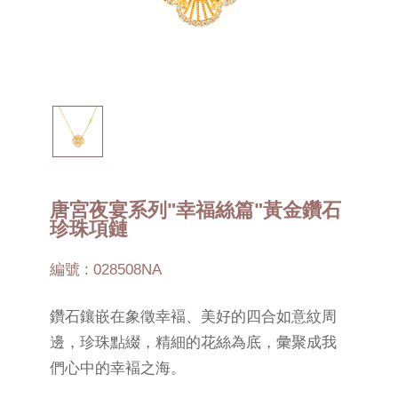
唐宮夜宴系列"幸福絲篇"黃金鑽石
珍珠項鏈
編號 : 028508NA
鑽石鑲嵌在象徵幸褔、美好的四合如意紋周
邊，珍珠點綴，精細的花絲為底，彙聚成我
們心中的幸褔之海。