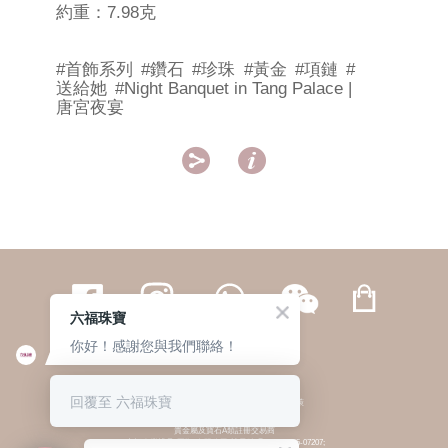
約重：7.98克
#首飾系列
#鑽石
#珍珠
#黃金
#項鏈
#
送給她
#Night Banquet in Tang Palace |
唐宮夜宴


六福珠寶
你好！感謝您與我們聯絡！
繁體
簡体
ENG
|
|
回覆至 六福珠寶
© 六福集團 版權所有 不得轉載
|
私隱政策
貴金屬及寶石A類註冊交易商
(六福企業禮品(國際)有限公司-註冊號碼:A-B-24-05-07207;