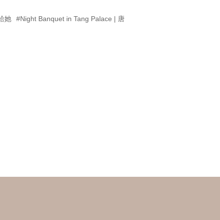
給她
#Night Banquet in Tang Palace | 唐