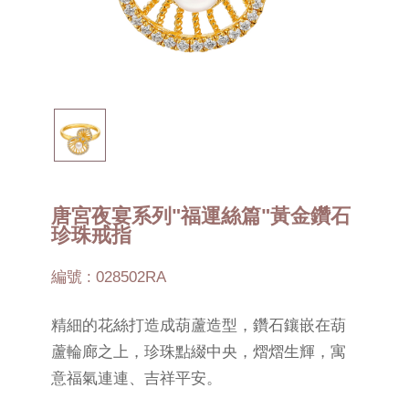
唐宮夜宴系列"福運絲篇"黃金鑽石
珍珠戒指
編號 : 028502RA
精細的花絲打造成葫蘆造型，鑽石鑲嵌在葫
蘆輪廊之上，珍珠點綴中央，熠熠生輝，寓
意福氣連連、吉祥平安。