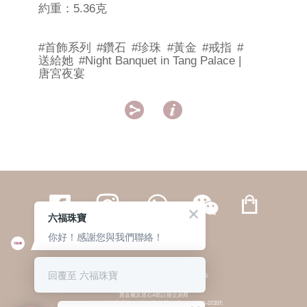
約重：5.36克
#首飾系列
#鑽石
#珍珠
#黃金
#戒指
#
送給她
#Night Banquet in Tang Palace |
唐宮夜宴


六福珠寶
你好！感謝您與我們聯絡！
繁體
簡体
ENG
|
|
回覆至 六福珠寶
© 六福集團 版權所有 不得轉載
|
私隱政策
貴金屬及寶石A類註冊交易商
(六福企業禮品(國際)有限公司-註冊號碼:A-B-24-05-07207;