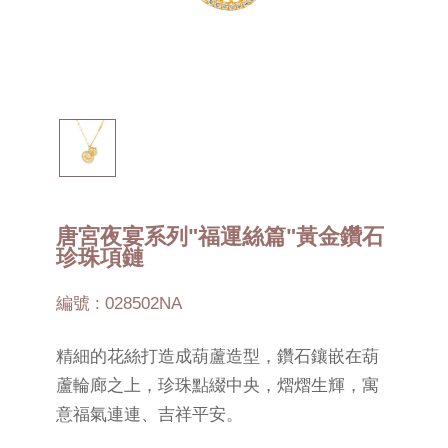
唐宮夜宴系列"福運絲篇"黃金鑽石
珍珠項鏈
編號 : 028502NA
精細的花絲打造成葫蘆造型，鑽石鑲嵌在葫
蘆輪廊之上，珍珠點綴中央，熠熠生輝，寓
意福氣連連、吉祥平安。