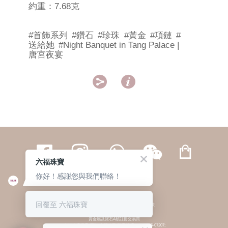
約重：7.68克
#首飾系列
#鑽石
#珍珠
#黃金
#項鏈
#
送給她
#Night Banquet in Tang Palace |
唐宮夜宴


六福珠寶
你好！感謝您與我們聯絡！
繁體
簡体
ENG
|
|
回覆至 六福珠寶
© 六福集團 版權所有 不得轉載
|
私隱政策
貴金屬及寶石A類註冊交易商
(六福企業禮品(國際)有限公司-註冊號碼:A-B-24-05-07207;