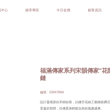
員中心
婚享專區
今日金價
顧客資訊
福滿傳家系列宋韻傳家"花
鏈
編號 : 028478NA
設計靈感源自宋錦紋樣，以鏤空花絲工藝鑲嵌鑽
景凝於頸間，仿佛置身輕鬆自然的風雅盛事。