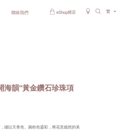
繁
聯絡我們
開海韻"黃金鑽石珍珠項
石，綴以天青色、藕粉色鎏彩，將花意嫣然的美