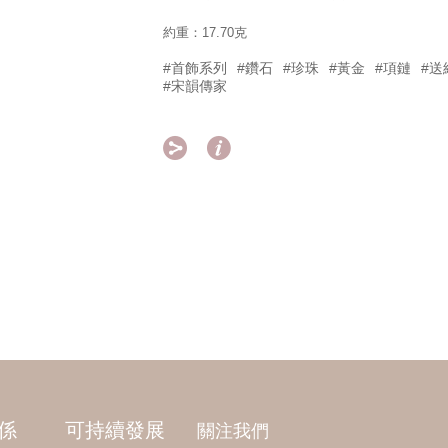
約重：17.70克
#首飾系列
#鑽石
#珍珠
#黃金
#項鏈
#送
#宋韻傳家


係
可持續發展
關注我們