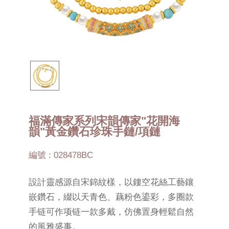
福滿傳家系列宋韻傳家"花開海
韻"黃金鑽石珍珠手鏈/項鏈
編號 : 028478BC
設計靈感源自宋錦紋樣，以鏤空花絲工藝鑲
嵌鑽石，綴以天青色、藕粉色鎏彩，多圈款
手链可作项链一款多戴，仿佛置身輕鬆自然
的風雅盛事。