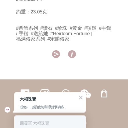
約重：23.05克
#首飾系列
#鑽石
#珍珠
#黃金
#項鏈
#手鐲
/ 手鏈
#送給她
#Heirloom Fortune |
福滿傳家系列
#宋韻傳家


六福珠寶
你好！感謝您與我們聯絡！
繁體
簡体
ENG
|
|
回覆至 六福珠寶
© 六福集團 版權所有 不得轉載
|
私隱政策