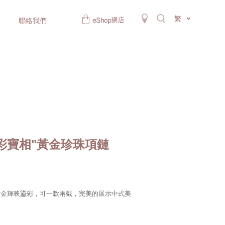
繁
聯絡我們
彩寶相"黃金珍珠項鏈
黃金輝映鎏彩，可一款兩戴，完美的展示中式美