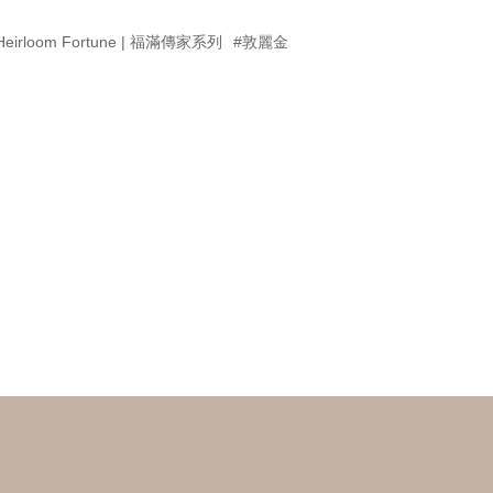
Heirloom Fortune | 福滿傳家系列
#敦麗金