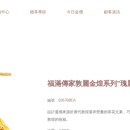
員中心
婚享專區
今日金價
顧客資訊
福滿傳家敦麗金煌系列"瑰
編號 : 026768EA
設計靈感來源於唐代敦煌藻井壁畫的茶花元素，
敦煌的祝福。