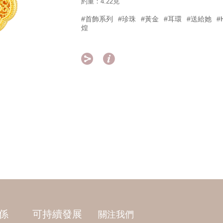
約重：4.22克
#首飾系列
#珍珠
#黃金
#耳環
#送給她
#
煌


係
可持續發展
關注我們