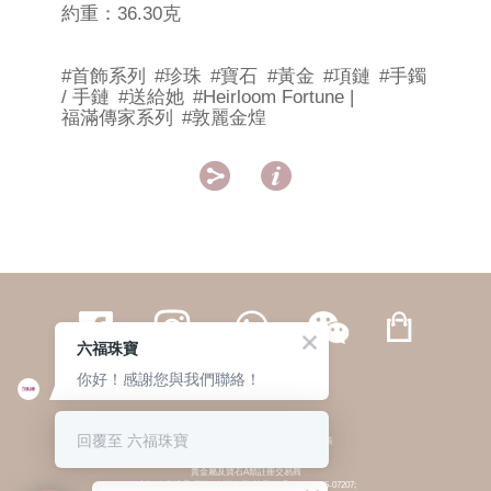
約重：36.30克
#首飾系列
#珍珠
#寶石
#黃金
#項鏈
#手鐲
/ 手鏈
#送給她
#Heirloom Fortune |
福滿傳家系列
#敦麗金煌


六福珠寶
你好！感謝您與我們聯絡！
繁體
簡体
ENG
|
|
回覆至 六福珠寶
© 六福集團 版權所有 不得轉載
|
私隱政策
貴金屬及寶石A類註冊交易商
(六福企業禮品(國際)有限公司-註冊號碼:A-B-24-05-07207;