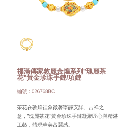
福滿傳家敦麗金煌系列"瑰麗茶
花"黃金珍珠手鏈/項鏈
編號 : 026768BC
茶花在敦煌裡象徵著寧靜安詳、吉祥之
意，"瑰麗茶花"黃金珍珠手鏈凝聚匠心與精湛
工藝，體現華美富麗感。