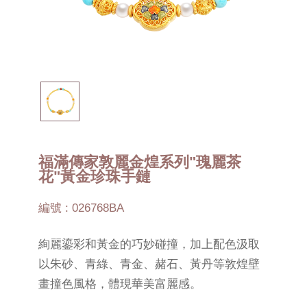
福滿傳家敦麗金煌系列"瑰麗茶
花"黃金珍珠手鏈
編號 : 026768BA
絢麗鎏彩和黃金的巧妙碰撞，加上配色汲取
以朱砂、青綠、青金、赭石、黃丹等敦煌壁
畫撞色風格，體現華美富麗感。