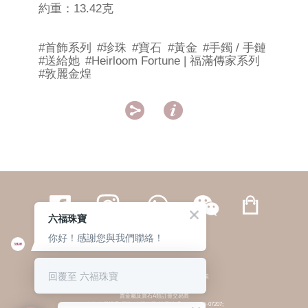
約重：13.42克
#首飾系列
#珍珠
#寶石
#黃金
#手鐲 / 手鏈
#送給她
#Heirloom Fortune | 福滿傳家系列
#敦麗金煌


六福珠寶
你好！感謝您與我們聯絡！
繁體
簡体
ENG
|
|
回覆至 六福珠寶
© 六福集團 版權所有 不得轉載
|
私隱政策
貴金屬及寶石A類註冊交易商
(六福企業禮品(國際)有限公司-註冊號碼:A-B-24-05-07207;