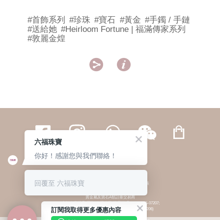
#首飾系列
#珍珠
#寶石
#黃金
#手鐲 / 手鏈
#送給她
#Heirloom Fortune | 福滿傳家系列
#敦麗金煌


六福珠寶
你好！感謝您與我們聯絡！
繁體
簡体
ENG
|
|
回覆至 六福珠寶
© 六福集團 版權所有 不得轉載
|
私隱政策
貴金屬及寶石A類註冊交易商
(六福企業禮品(國際)有限公司-註冊號碼:A-B-24-05-07207;
訂閱我取得更多優惠內容
六福電子商貿有限公司-註冊號碼:A-B-24-05-07206)
貴金屬及寶石B類註冊交易商