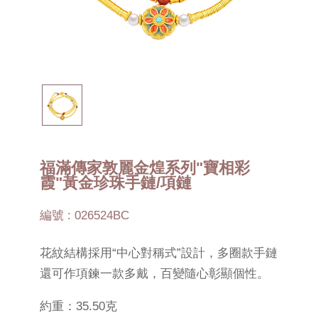
福滿傳家敦麗金煌系列"寶相彩
霞"黃金珍珠手鏈/項鏈
編號 : 026524BC
花紋結構採用“中心對稱式”設計，多圈款手鏈
還可作項鍊一款多戴，百變隨心彰顯個性。
約重：35.50克