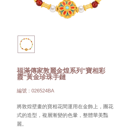
福滿傳家敦麗金煌系列"寶相彩
霞"黃金珍珠手鏈
編號 : 026524BA
將敦煌壁畫的寶相花間運用在金飾上，團花
式的造型，複層漸變的色暈，整體華美豔
麗。