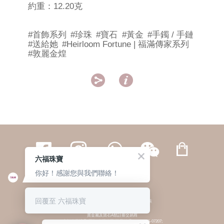
約重：12.20克
#首飾系列
#珍珠
#寶石
#黃金
#手鐲 / 手鏈
#送給她
#Heirloom Fortune | 福滿傳家系列
#敦麗金煌


六福珠寶
你好！感謝您與我們聯絡！
繁體
簡体
ENG
|
|
回覆至 六福珠寶
© 六福集團 版權所有 不得轉載
|
私隱政策
貴金屬及寶石A類註冊交易商
(六福企業禮品(國際)有限公司-註冊號碼:A-B-24-05-07207;