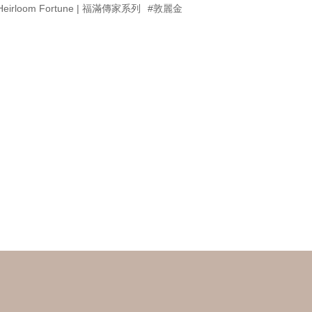
Heirloom Fortune | 福滿傳家系列
#敦麗金