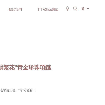
繁
聯絡我們
韻繁花"黃金珍珠項鏈
合鎏彩工藝，“榴”光溢彩！