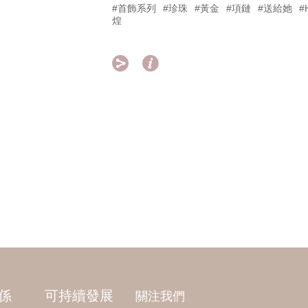
#首飾系列
#珍珠
#黃金
#項鏈
#送給她
#
煌


係
可持續發展
關注我們