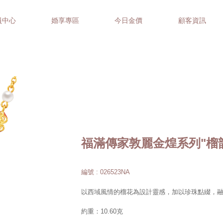
員中心
婚享專區
今日金價
顧客資訊
福滿傳家敦麗金煌系列"榴
編號 : 026523NA
以西域風情的榴花為設計靈感，加以珍珠點綴，融
約重：10.60克