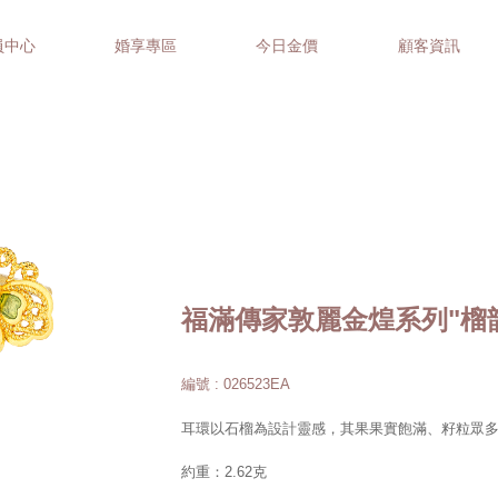
員中心
婚享專區
今日金價
顧客資訊
福滿傳家敦麗金煌系列"榴
編號 : 026523EA
耳環以石榴為設計靈感，其果果實飽滿、籽粒眾
約重：2.62克