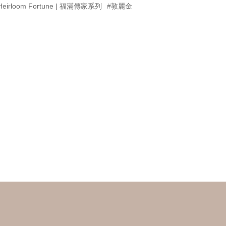
Heirloom Fortune | 福滿傳家系列
#敦麗金