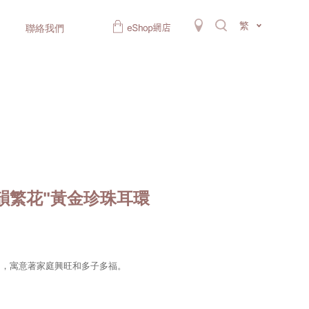
繁
聯絡我們
韻繁花"黃金珍珠耳環
多，寓意著家庭興旺和多子多福。