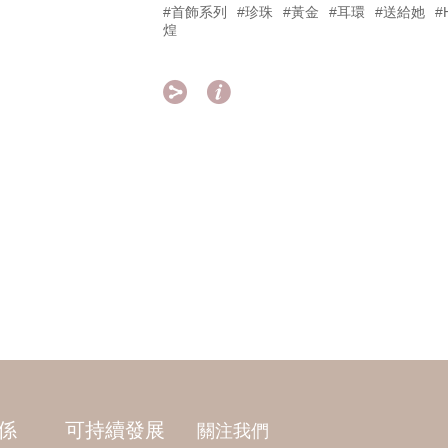
#首飾系列
#珍珠
#黃金
#耳環
#送給她
#
煌


係
可持續發展
關注我們