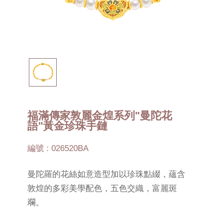
福滿傳家敦麗金煌系列"曼陀花
語"黃金珍珠手鏈
編號 : 026520BA
曼陀羅的花絲如意造型加以珍珠點綴，蘊含
敦煌的多彩美學配色，五色交織，富麗斑
斕。