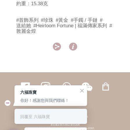
約重：15.38克
#首飾系列
#珍珠
#黃金
#手鐲 / 手鏈
#
送給她
#Heirloom Fortune | 福滿傳家系列
#
敦麗金煌


六福珠寶
你好！感謝您與我們聯絡！
繁體
簡体
ENG
|
|
回覆至 六福珠寶
© 六福集團 版權所有 不得轉載
|
私隱政策
貴金屬及寶石A類註冊交易商
(六福企業禮品(國際)有限公司-註冊號碼:A-B-24-05-07207;