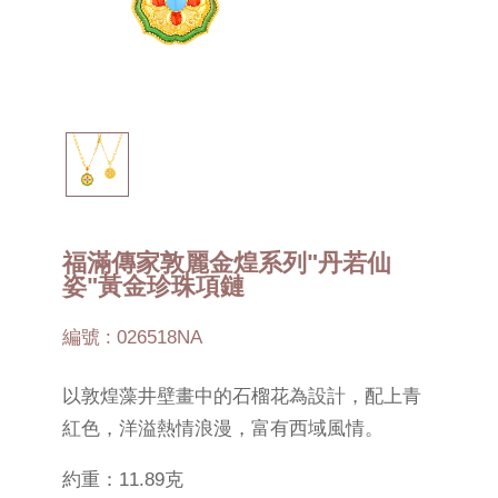
福滿傳家敦麗金煌系列"丹若仙
姿"黃金珍珠項鏈
編號 : 026518NA
以敦煌藻井壁畫中的石榴花為設計，配上青
紅色，洋溢熱情浪漫，富有西域風情。
約重：11.89克