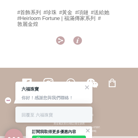
#首飾系列
#珍珠
#黃金
#項鏈
#送給她
#Heirloom Fortune | 福滿傳家系列
#
敦麗金煌


六福珠寶
你好！感謝您與我們聯絡！
繁體
簡体
ENG
|
|
回覆至 六福珠寶
© 六福集團 版權所有 不得轉載
|
私隱政策
貴金屬及寶石A類註冊交易商
(六福企業禮品(國際)有限公司-註冊號碼:A-B-24-05-07207;
訂閱我取得更多優惠內容
六福電子商貿有限公司-註冊號碼:A-B-24-05-07206)
貴金屬及寶石B類註冊交易商