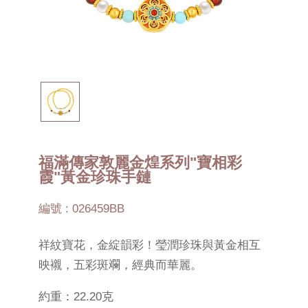
福滿傳家敦麗金煌系列"寶相彩
霞"黃金珍珠手鏈
編號 : 026459BB
祥紋寶花，金綻韻彩！瑩潤珍珠與黃金相互
映襯，五彩斑斕，經典而華麗。
約重：22.20克