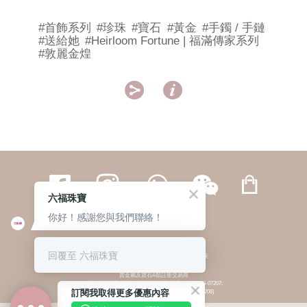
#首飾系列
#珍珠
#寶石
#黃金
#手鐲 / 手鏈
#送給她
#Heirloom Fortune | 福滿傳家系列
#敦麗金煌


六福珠寶
你好！感謝您與我們聯絡！
繁體
簡体
ENG
|
|
回覆至 六福珠寶
© 六福集團 版權所有 不得轉載
|
私隱政策
貴金屬及寶石A類註冊交易商
(六福企業禮品(國際)有限公司-註冊號碼:A-B-24-05-07207;
訂閱我取得更多優惠內容
六福電子商貿有限公司-註冊號碼:A-B-24-05-07206)
貴金屬及寶石B類註冊交易商