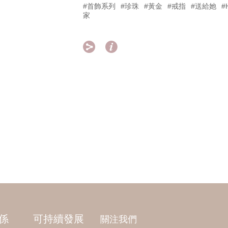
#首飾系列
#珍珠
#黃金
#戒指
#送給她
#
家


係
可持續發展
關注我們