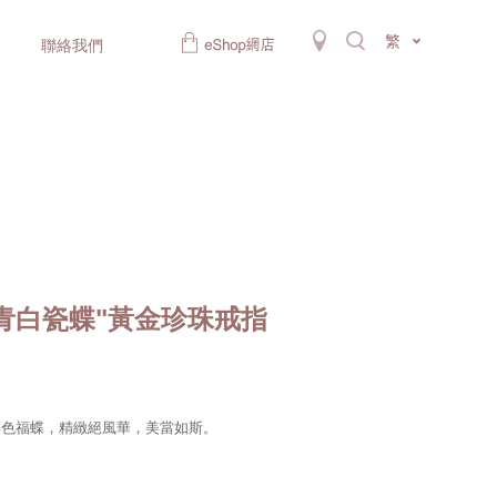
繁
聯絡我們
青白瓷蝶"黃金珍珠戒指
彩色福蝶，精緻絕風華，美當如斯。