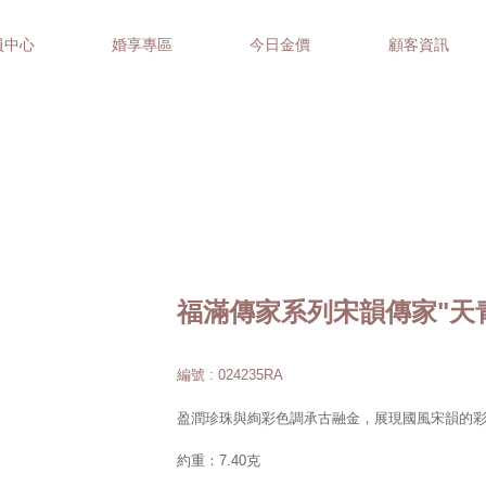
員中心
婚享專區
今日金價
顧客資訊
福滿傳家系列宋韻傳家"天
編號 : 024235RA
盈潤珍珠與絢彩色調承古融金，展現國風宋韻的
約重：7.40克