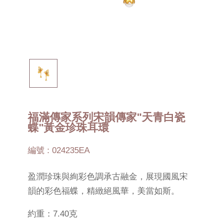
福滿傳家系列宋韻傳家"天青白瓷
蝶"黃金珍珠耳環
編號 : 024235EA
盈潤珍珠與絢彩色調承古融金，展現國風宋
韻的彩色福蝶，精緻絕風華，美當如斯。
約重：7.40克