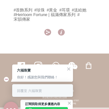
#首飾系列
#珍珠
#黃金
#耳環
#送給她
#Heirloom Fortune | 福滿傳家系列
#
宋韻傳家


六福珠寶
你好！感謝您與我們聯絡！
繁體
簡体
ENG
|
|
回覆至 六福珠寶
© 六福集團 版權所有 不得轉載
|
私隱政策
貴金屬及寶石A類註冊交易商
(六福企業禮品(國際)有限公司-註冊號碼:A-B-24-05-07207;
訂閱我取得更多優惠內容
六福電子商貿有限公司-註冊號碼:A-B-24-05-07206)
貴金屬及寶石B類註冊交易商