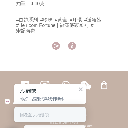
約重：4.60克
#首飾系列
#珍珠
#黃金
#耳環
#送給她
#Heirloom Fortune | 福滿傳家系列
#
宋韻傳家


六福珠寶
你好！感謝您與我們聯絡！
繁體
簡体
ENG
|
|
回覆至 六福珠寶
© 六福集團 版權所有 不得轉載
|
私隱政策
貴金屬及寶石A類註冊交易商
(六福企業禮品(國際)有限公司-註冊號碼:A-B-24-05-07207;