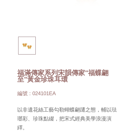
福滿傳家系列宋韻傳家"福蝶翩
至"黃金珍珠耳環
編號 : 024101EA
以非遺花絲工藝勾勒蝴蝶翩躚之態，輔以琺
瑯彩、珍珠點綴，把宋式經典美學浪漫演
繹。