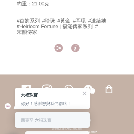
約重：21.00克
#首飾系列
#珍珠
#黃金
#耳環
#送給她
#Heirloom Fortune | 福滿傳家系列
#
宋韻傳家


六福珠寶
你好！感謝您與我們聯絡！
繁體
簡体
ENG
|
|
回覆至 六福珠寶
© 六福集團 版權所有 不得轉載
|
私隱政策
貴金屬及寶石A類註冊交易商
(六福企業禮品(國際)有限公司-註冊號碼:A-B-24-05-07207;