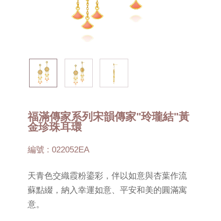
福滿傳家系列宋韻傳家"玲瓏結"黃
金珍珠耳環
編號 : 022052EA
天青色交織霞粉鎏彩，伴以如意與杏葉作流
蘇點綴，納入幸運如意、平安和美的圓滿寓
意。