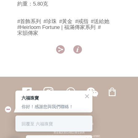
約重：5.80克
#首飾系列
#珍珠
#黃金
#戒指
#送給她
#Heirloom Fortune | 福滿傳家系列
#
宋韻傳家


六福珠寶
你好！感謝您與我們聯絡！
繁體
簡体
ENG
|
|
回覆至 六福珠寶
© 六福集團 版權所有 不得轉載
|
私隱政策
貴金屬及寶石A類註冊交易商
(六福企業禮品(國際)有限公司-註冊號碼:A-B-24-05-07207;