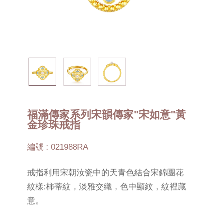
福滿傳家系列宋韻傳家"宋如意"黃
金珍珠戒指
編號 : 021988RA
戒指利用宋朝汝瓷中的天青色結合宋錦團花
紋樣:柿蒂紋，淡雅交織，色中顯紋，紋裡藏
意。