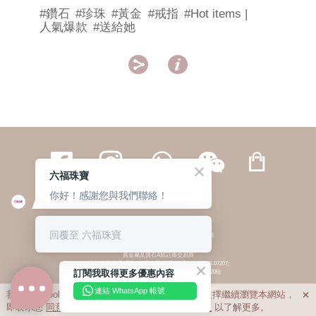
#鑽石
#珍珠
#黃金
#戒指
#Hot items |
人氣爆款
#送給她


六福珠寶
你好！感謝您與我們聯絡！
繁體
簡体
ENG
|
|
回覆至 六福珠寶
© 六福集團 版權所有 不得轉載
|
私隱政策
貴金屬及寶石A類註冊交易商
(六福企業禮品(國際)有限公司-註冊號碼:A-B-24-05-07207;
訂閱我取得更多優惠內容
六福電子商貿有限公司-註冊號碼:A-B-24-05-07206)
貴金屬及寶石B類註冊交易商
(六福集團有限公司-註冊號碼:B-B-24-05-07258;
連結 WhatsApp 帳號
我們利用cookies為您提供最佳的瀏覽體驗。若您選擇繼續瀏覽本網站，

六福珠寶金行(香港)有限公司-註冊號碼:B-B-24-05-07259)
即表示您
同意
我們使用cookies。請查閱
私隱政策
以了解更多。