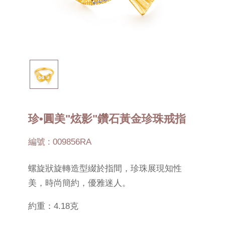
珍•圓美"炫影"鑽石黃金珍珠戒指
編號 : 009856RA
螺旋狀旋轉造型綴於指間，珍珠展現知性
美，時尚簡約，優雅迷人。
約重：4.18克