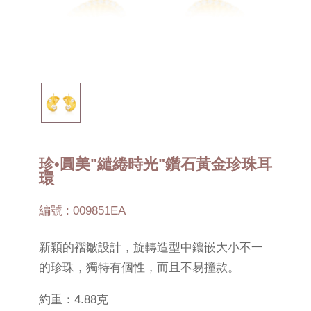
珍•圓美"繾綣時光"鑽石黃金珍珠耳
環
編號 : 009851EA
新穎的褶皺設計，旋轉造型中鑲嵌大小不一
的珍珠，獨特有個性，而且不易撞款。
約重：4.88克