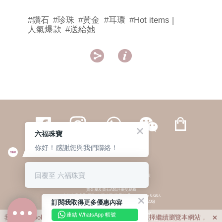
#鑽石
#珍珠
#黃金
#耳環
#Hot items |
人氣爆款
#送給她


六福珠寶
你好！感謝您與我們聯絡！
繁體
簡体
ENG
|
|
回覆至 六福珠寶
© 六福集團 版權所有 不得轉載
|
私隱政策
貴金屬及寶石A類註冊交易商
(六福企業禮品(國際)有限公司-註冊號碼:A-B-24-05-07207;
訂閱我取得更多優惠內容
六福電子商貿有限公司-註冊號碼:A-B-24-05-07206)
貴金屬及寶石B類註冊交易商
(六福集團有限公司-註冊號碼:B-B-24-05-07258;
連結 WhatsApp 帳號
我們利用cookies為您提供最佳的瀏覽體驗。若您選擇繼續瀏覽本網站，

六福珠寶金行(香港)有限公司-註冊號碼:B-B-24-05-07259)