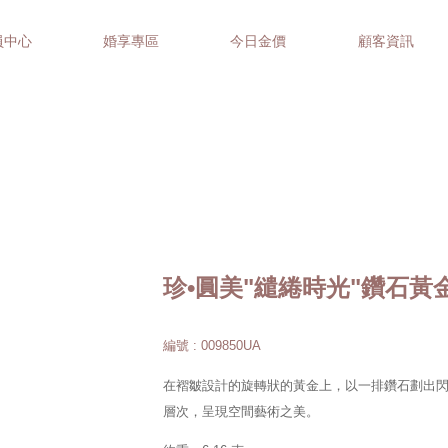
員中心
婚享專區
今日金價
顧客資訊
珍•圓美"繾綣時光"鑽石黃
編號 : 009850UA
在褶皺設計的旋轉狀的黃金上，以一排鑽石劃出
層次，呈現空間藝術之美。