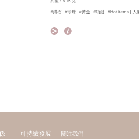
約重：6.16 克
#鑽石
#珍珠
#黃金
#項鏈
#Hot items |


係
可持續發展
關注我們