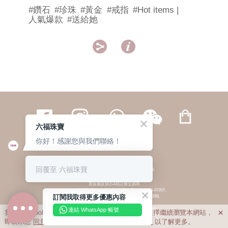
#鑽石
#珍珠
#黃金
#戒指
#Hot items |
人氣爆款
#送給她


六福珠寶
你好！感謝您與我們聯絡！
繁體
簡体
ENG
|
|
回覆至 六福珠寶
© 六福集團 版權所有 不得轉載
|
私隱政策
貴金屬及寶石A類註冊交易商
(六福企業禮品(國際)有限公司-註冊號碼:A-B-24-05-07207;
訂閱我取得更多優惠內容
六福電子商貿有限公司-註冊號碼:A-B-24-05-07206)
貴金屬及寶石B類註冊交易商
(六福集團有限公司-註冊號碼:B-B-24-05-07258;
連結 WhatsApp 帳號
我們利用cookies為您提供最佳的瀏覽體驗。若您選擇繼續瀏覽本網站，

六福珠寶金行(香港)有限公司-註冊號碼:B-B-24-05-07259)
即表示您
同意
我們使用cookies。請查閱
私隱政策
以了解更多。