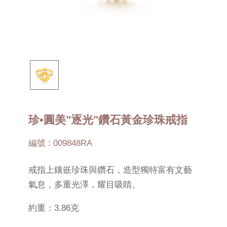
珍•圓美"逐光"鑽石黃金珍珠戒指
編號 : 009848RA
戒指上鑲嵌珍珠與鑽石，造型獨特富有文藝
氣息，多重光澤，耀目吸睛。
約重：3.86克