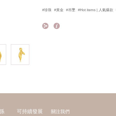
#珍珠
#黃金
#吊墜
#Hot items | 人氣爆款


係
可持續發展
關注我們