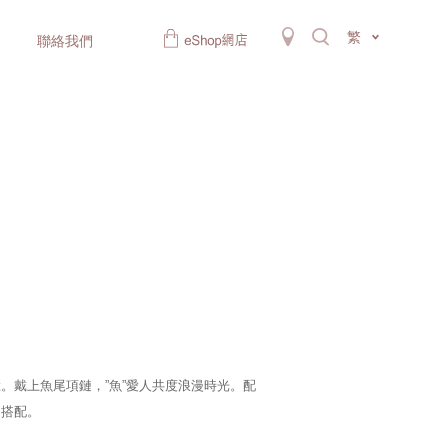
繁
聯絡我們
。戴上魚尾項鏈，”魚”愛人共度浪漫時光。配
同搭配。