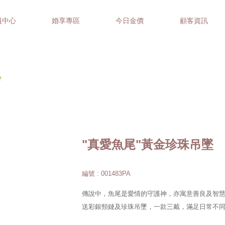
員中心
婚享專區
今日金價
顧客資訊
"真愛魚尾"黃金珍珠吊墜
編號 : 001483PA
傳說中，魚尾是愛情的守護神，亦寓意善良及智慧
送彩銀頸鏈及珍珠吊墜，一款三戴，滿足日常不