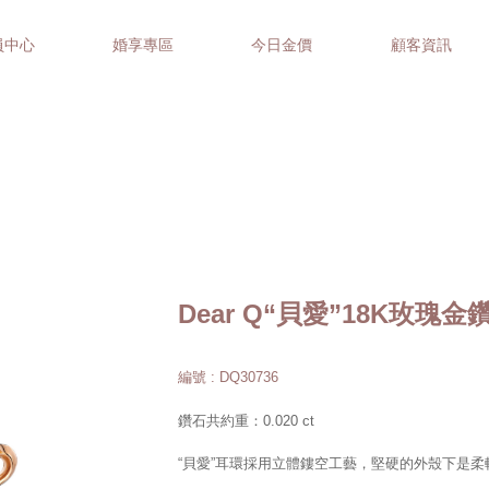
員中心
婚享專區
今日金價
顧客資訊
Dear Q“貝愛”18K玫瑰
編號 : DQ30736
鑽石共約重：0.020 ct
“貝愛”耳環採用立體鏤空工藝，堅硬的外殼下是