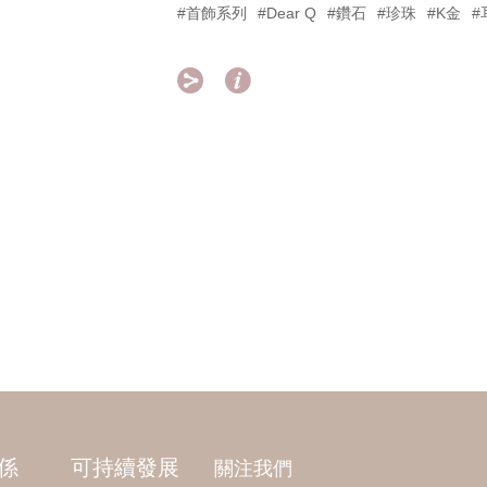
#首飾系列
#Dear Q
#鑽石
#珍珠
#K金
#


係
可持續發展
關注我們