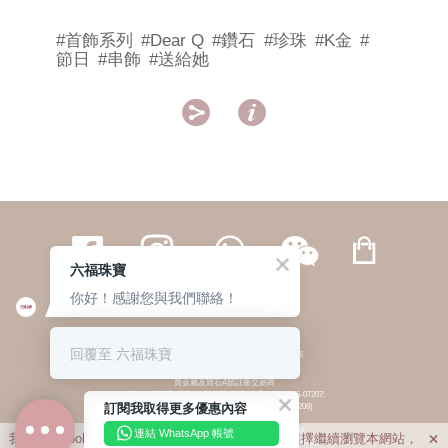
#首飾系列
#Dear Q
#鑽石
#珍珠
#K金
#
節日
#串飾
#送給她


六福珠寶
你好！感謝您與我們聯絡！
繁體
簡体
ENG
|
|
回覆至 六福珠寶
© 六福集團 版權所有 不得轉載
|
私隱政策
貴金屬及寶石A類註冊交易商
(六福企業禮品(國際)有限公司-註冊號碼:A-B-24-05-07207;
訂閱我取得更多優惠內容
六福電子商貿有限公司-註冊號碼:A-B-24-05-07206)
貴金屬及寶石B類註冊交易商
(六福集團有限公司-註冊號碼:B-B-24-05-07258;
連結 WhatsApp 帳號
我們利用cookies為您提供最佳的瀏覽體驗。若您選擇繼續瀏覽本網站，

六福珠寶金行(香港)有限公司-註冊號碼:B-B-24-05-07259)