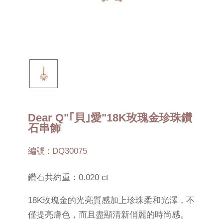
Dear Q"｢貝｣愛"18K玫瑰金珍珠鑽
石串飾
編號 : DQ30075
鑽石共約重：0.020 ct
18K玫瑰金的光亮質感加上珍珠柔和光澤，不
僅提亮膚色，而且盡顯清新俏麗的時尚感。