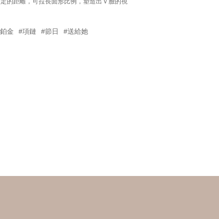
一定的距離，可拉長面形比例，塑造出Ｖ臉的視
#鉑金
#項鏈
#節日
#送給她