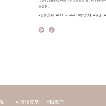
項鏈戴上後通常停留在頸與胸骨之間，與下巴有
覺效果。
#首飾系列
#Pt Graceful | 娉婷系列
#珍珠


係
可持續發展
關注我們