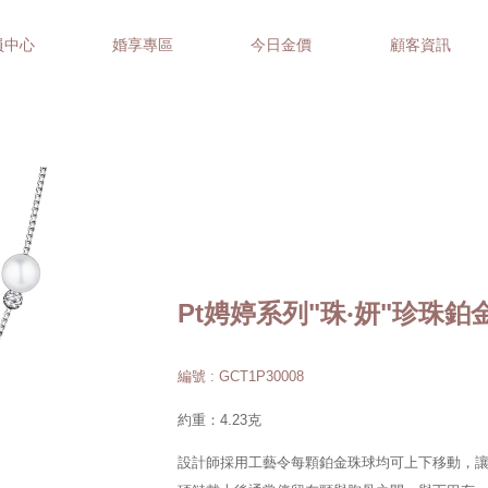
員中心
婚享專區
今日金價
顧客資訊
Pt娉婷系列"珠‧妍"珍珠鉑
編號 : GCT1P30008
約重：4.23克
設計師採用工藝令每顆鉑金珠球均可上下移動，讓