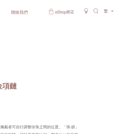
繁
聯絡我們
金項鏈
佩戴者可自行調整珍珠之間的位置。「珠‧妍」