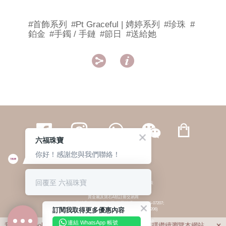
#首飾系列
#Pt Graceful | 娉婷系列
#珍珠
#
鉑金
#手鐲 / 手鏈
#節日
#送給她


六福珠寶
你好！感謝您與我們聯絡！
繁體
簡体
ENG
|
|
回覆至 六福珠寶
© 六福集團 版權所有 不得轉載
|
私隱政策
貴金屬及寶石A類註冊交易商
(六福企業禮品(國際)有限公司-註冊號碼:A-B-24-05-07207;
訂閱我取得更多優惠內容
六福電子商貿有限公司-註冊號碼:A-B-24-05-07206)
貴金屬及寶石B類註冊交易商
(六福集團有限公司-註冊號碼:B-B-24-05-07258;
連結 WhatsApp 帳號
我們利用cookies為您提供最佳的瀏覽體驗。若您選擇繼續瀏覽本網站，
