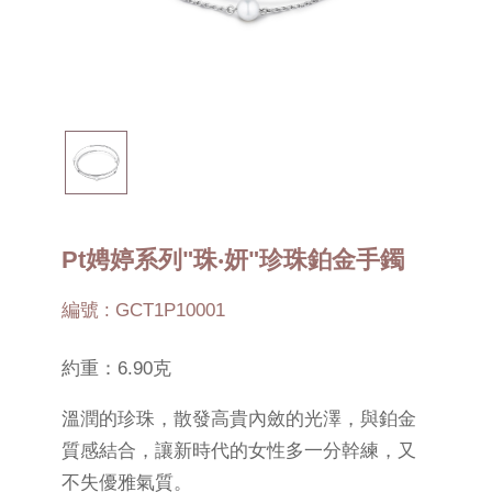
Pt娉婷系列"珠‧妍"珍珠鉑金手鐲
編號 : GCT1P10001
約重：6.90克
溫潤的珍珠，散發高貴內斂的光澤，與鉑金
質感結合，讓新時代的女性多一分幹練，又
不失優雅氣質。