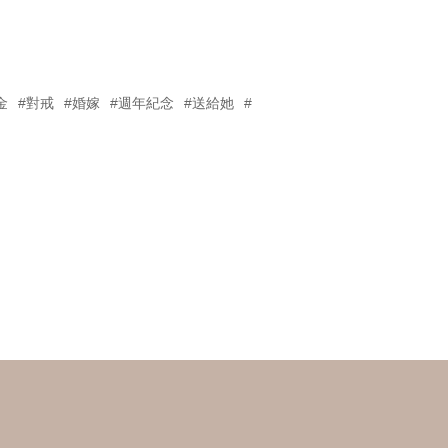
金
#對戒
#婚嫁
#週年紀念
#送給她
#