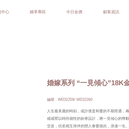
員中心
婚享專區
今日金價
顧客資訊
婚嫁系列 “一見傾心”18
編號 : WD32259/ WD32260
人生最美麗的時刻，或許便是和愛的不期而遇，
戒戒臂以時尚個性的劍脊設計，將一見傾心的悸
交迭，仿若相互倚伴的戀人眷愛彼此，浪漫一生