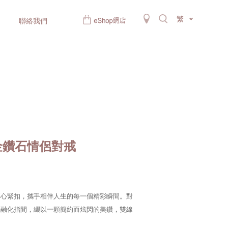
繁
聯絡我們
K金鑽石情侶對戒
兩心緊扣，攜手相伴人生的每一個精彩瞬間。對
動融化指間，綴以一顆簡約而炫閃的美鑽，雙線
。