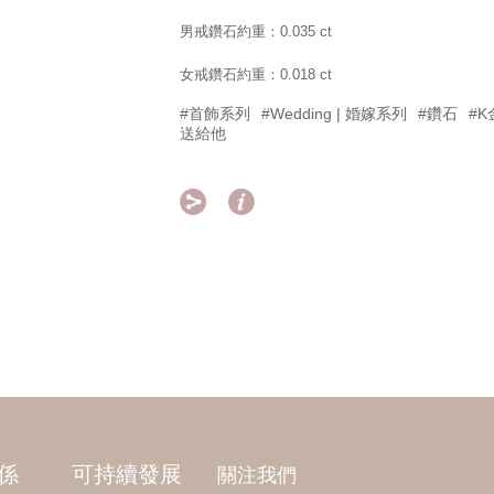
男戒鑽石約重：0.035 ct
女戒鑽石約重：0.018 ct
#首飾系列
#Wedding | 婚嫁系列
#鑽石
#K
送給他


係
可持續發展
關注我們