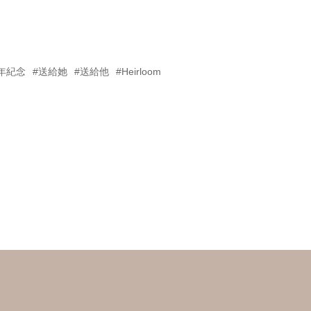
年紀念
#送給她
#送給他
#Heirloom