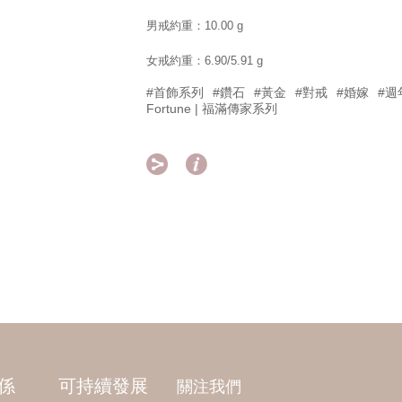
男戒約重：10.00 g
女戒約重：6.90/5.91 g
#首飾系列
#鑽石
#黃金
#對戒
#婚嫁
#週
Fortune | 福滿傳家系列


係
可持續發展
關注我們