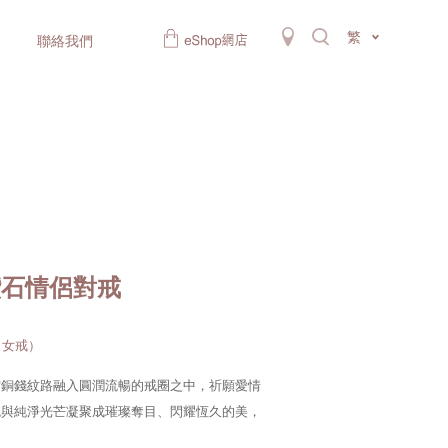
繁
聯絡我們
鑽石情侶對戒
A（女戒）
空銅錢紋路融入圓潤流暢的戒圈之中，祈願愛情
色與純淨光芒凝聚成璀璨奪目、閃耀恆久的美，