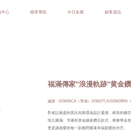
員中心
婚享專區
今日金價
顧客資訊
福滿傳家"浪漫軌跡"黄金
編號 : 029606CA（男戒）029607CA/029608R
對戒以無盡的莫比烏斯環為設計靈感，精美的鏤
恆久圓滿。另備有黃金鑲嵌鑽石款式，將奢華金
更是讓相愛的每一刻都閃耀著幸福甜蜜的光芒。