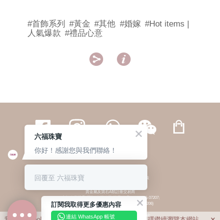
#首飾系列
#黃金
#其他
#婚嫁
#Hot items |
人氣爆款
#禮品心意


六福珠寶
你好！感謝您與我們聯絡！
繁體
簡体
ENG
|
|
回覆至 六福珠寶
© 六福集團 版權所有 不得轉載
|
私隱政策
貴金屬及寶石A類註冊交易商
(六福企業禮品(國際)有限公司-註冊號碼:A-B-24-05-07207;
訂閱我取得更多優惠內容
六福電子商貿有限公司-註冊號碼:A-B-24-05-07206)
貴金屬及寶石B類註冊交易商
(六福集團有限公司-註冊號碼:B-B-24-05-07258;
連結 WhatsApp 帳號
我們利用cookies為您提供最佳的瀏覽體驗。若您選擇繼續瀏覽本網站，
