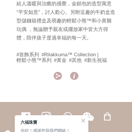
給人溫暖與治癒的感覺，金鎖包的造型寓意
“平安如意”，討人歡心。另附逗趣的牛奶盒造
型儲錢箱禮盒及萌趣的輕鬆小熊™和小黃雞
玩偶 ，無論贈予親友或擺放家中皆大方得
體，陪伴孩子度過幸福的每一天。
#首飾系列
#Rilakkuma™ Collection |
輕鬆小熊™系列
#黃金
#其他
#新生祝福


六福珠寶
你好！感謝您與我們聯絡！