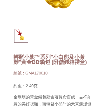
輕鬆小熊™系列"小白熊及小黃
雞"黃金BB鎖包 (附儲錢箱禮盒)
編號 : GMA170010
約重：2.40克
金璨璨的黃金鎖包蘊含著長命百歲、吉祥如
意的美好祝願，而輕鬆小熊™的天真爛漫也