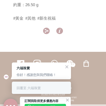
約重：26.50 g
#黃金
#其他
#新生祝福


六福珠寶
你好！感謝您與我們聯絡！
繁體
簡体
ENG
|
|
回覆至 六福珠寶
© 六福集團 版權所有 不得轉載
|
私隱政策
貴金屬及寶石A類註冊交易商
(六福企業禮品(國際)有限公司-註冊號碼:A-B-24-05-07207;
訂閱我取得更多優惠內容
六福電子商貿有限公司-註冊號碼:A-B-24-05-07206)
貴金屬及寶石B類註冊交易商
(六福集團有限公司-註冊號碼:B-B-24-05-07258;