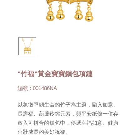
"竹福"黃金寶寶鎖包項鏈
編號 : 001486NA
以象徵堅韌生命的竹子為主題，融入如意、
長壽福、葫蘆鈴鐺元素，與平安紙條一併存
放入可拼合的鎖包中，傳遞幸福如意、健康
茁壯成長的美好祝福。