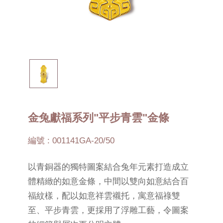
金兔獻福系列"平步青雲"金條
編號 : 001141GA-20/50
以青銅器的獨特圖案結合兔年元素打造成立
體精緻的如意金條，中間以雙向如意結合百
福紋樣，配以如意祥雲襯托，寓意福祿雙
至、平步青雲，更採用了浮雕工藝，令圖案