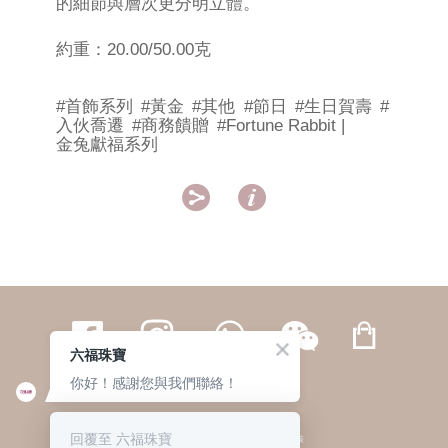
的細節與層次更分明立體。
約重：20.00/50.00克
#首飾系列
#黃金
#其他
#節日
#生日賀壽
#
入伙喬遷
#商務饋贈
#Fortune Rabbit |
金兔獻福系列


六福珠寶
你好！感謝您與我們聯絡！
繁體
簡体
ENG
|
|
回覆至 六福珠寶
© 六福集團 版權所有 不得轉載
|
私隱政策