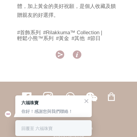
體，加上黃金的美好祝願，是個人收藏及饋
贈親友的好選擇。
#首飾系列
#Rilakkuma™ Collection |
輕鬆小熊™系列
#黃金
#其他
#節日


六福珠寶
你好！感謝您與我們聯絡！
繁體
簡体
ENG
|
|
回覆至 六福珠寶
© 六福集團 版權所有 不得轉載
|
私隱政策
貴金屬及寶石A類註冊交易商