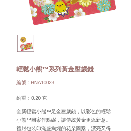
輕鬆小熊™系列黃金壓歲錢
編號 : HNA10023
約重：0.20 克
全新輕鬆小熊™足金壓歲錢，以彩色的輕鬆
小熊™圖案作點綴，讓傳統黃金更添新意。
禮封包裝印滿盛絢爛的花朵圖案，漂亮又得