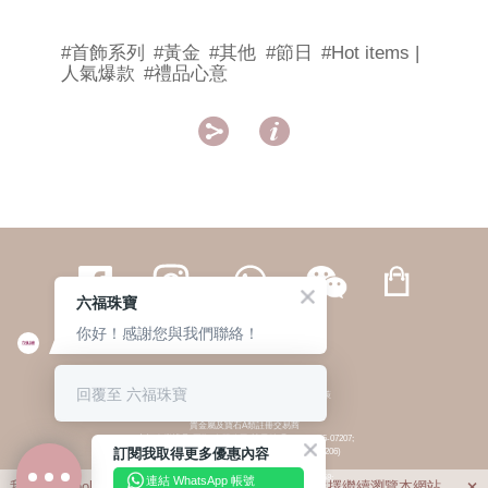
#首飾系列
#黃金
#其他
#節日
#Hot items |
人氣爆款
#禮品心意


六福珠寶
你好！感謝您與我們聯絡！
繁體
簡体
ENG
|
|
回覆至 六福珠寶
© 六福集團 版權所有 不得轉載
|
私隱政策
貴金屬及寶石A類註冊交易商
(六福企業禮品(國際)有限公司-註冊號碼:A-B-24-05-07207;
訂閱我取得更多優惠內容
六福電子商貿有限公司-註冊號碼:A-B-24-05-07206)
貴金屬及寶石B類註冊交易商
(六福集團有限公司-註冊號碼:B-B-24-05-07258;
連結 WhatsApp 帳號
我們利用cookies為您提供最佳的瀏覽體驗。若您選擇繼續瀏覽本網站，
