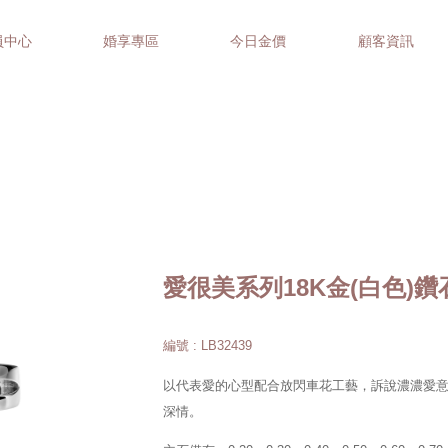
員中心
婚享專區
今日金價
顧客資訊
愛很美系列18K金(白色)
編號 : LB32439
以代表愛的心型配合放閃車花工藝，訴說濃濃愛
深情。