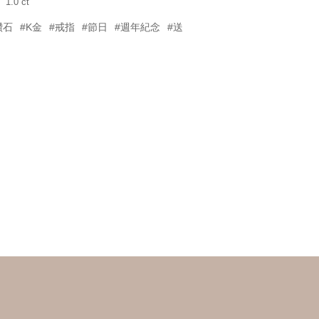
1.0 ct
鑽石
#K金
#戒指
#節日
#週年紀念
#送