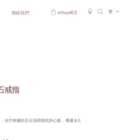
繁
聯絡我們
鑽石戒指
意，光芒絢麗的主石演繹彼此的心動，傳遞永久