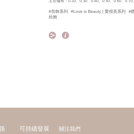
主石備有：0.20、0.30、0.40、0.50、0.60、0.70、
#首飾系列
#Love is Beauty | 愛很美系列
#
給她


係
可持續發展
關注我們