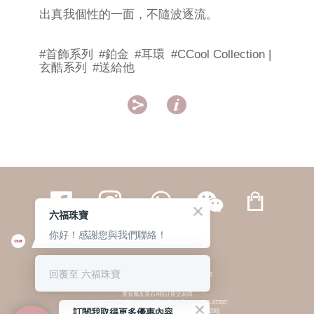
出真我個性的一面，不隨波逐流。
#首飾系列
#鉑金
#耳環
#CCool Collection |
玄酷系列
#送給他


六福珠寶
你好！感謝您與我們聯絡！
繁體
簡体
ENG
|
|
回覆至 六福珠寶
© 六福集團 版權所有 不得轉載
|
私隱政策
貴金屬及寶石A類註冊交易商
(六福企業禮品(國際)有限公司-註冊號碼:A-B-24-05-07207;
訂閱我取得更多優惠內容
六福電子商貿有限公司-註冊號碼:A-B-24-05-07206)