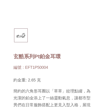
玄酷系列Pt鉑金耳環
編號 : EFT1P50004
約金重: 2.65 克
簡約的六角形耳圈以「草草」紋理點綴，為
光潔的鉑金添上了一絲靈動氣息，讓都市型
男們在日常服飾搭配上更見入型入格，展現