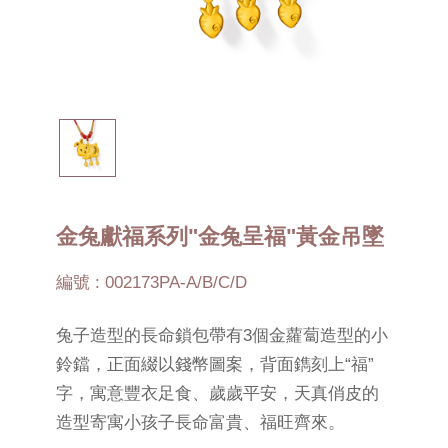
金兔獻福系列"金兔呈福"黃金吊墜
編號 : 002173PA-A/B/C/D
兔子造型的長命鎖包帶有3個金蘿蔔造型的小
鈴鐺，正面綴以錢幣圖案，背面鐫刻上“福”
字，寓意豐衣足食、歲歲平安，天真俏皮的
造型寄寓小孩子長命富貴、福旺齊來。