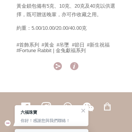
黃金鎖包備有5克、10克、20克及40克以供選
擇，既可贈送晚輩，亦可作收藏之用。
約重：5.00/10.00/20.00/40.00克
#首飾系列
#黃金
#吊墜
#節日
#新生祝福
#Fortune Rabbit | 金兔獻福系列


六福珠寶
你好！感謝您與我們聯絡！
繁體
簡体
ENG
|
|