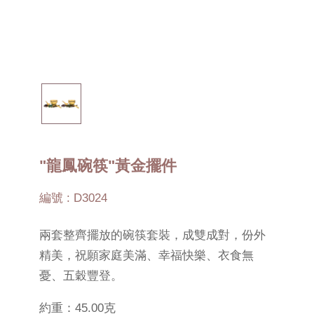
"龍鳳碗筷"黃金擺件
編號 : D3024
兩套整齊擺放的碗筷套裝，成雙成對，份外
精美，祝願家庭美滿、幸福快樂、衣食無
憂、五穀豐登。
約重：45.00克