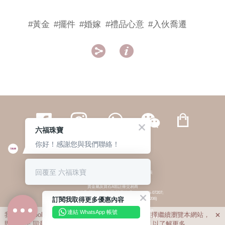
#黃金
#擺件
#婚嫁
#禮品心意
#入伙喬遷


六福珠寶
你好！感謝您與我們聯絡！
繁體
簡体
ENG
|
|
回覆至 六福珠寶
© 六福集團 版權所有 不得轉載
|
私隱政策
貴金屬及寶石A類註冊交易商
(六福企業禮品(國際)有限公司-註冊號碼:A-B-24-05-07207;
訂閱我取得更多優惠內容
六福電子商貿有限公司-註冊號碼:A-B-24-05-07206)
貴金屬及寶石B類註冊交易商
(六福集團有限公司-註冊號碼:B-B-24-05-07258;
連結 WhatsApp 帳號
我們利用cookies為您提供最佳的瀏覽體驗。若您選擇繼續瀏覽本網站，

六福珠寶金行(香港)有限公司-註冊號碼:B-B-24-05-07259)
即表示您
同意
我們使用cookies。請查閱
私隱政策
以了解更多。