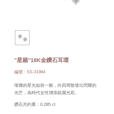
"星籟"18K金鑽石耳環
編號 : SS-31984
璀燦的星光如箭一般，向四周散發出閃耀的
光芒，為時代女性增添靚麗光彩。
鑽石共約重：0.285 ct