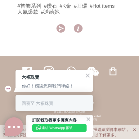
#首飾系列
#鑽石
#K金
#耳環
#Hot items |
人氣爆款
#送給她


六福珠寶
你好！感謝您與我們聯絡！
繁體
簡体
ENG
|
|
回覆至 六福珠寶
© 六福集團 版權所有 不得轉載
|
私隱政策
貴金屬及寶石A類註冊交易商
(六福企業禮品(國際)有限公司-註冊號碼:A-B-24-05-07207;
訂閱我取得更多優惠內容
六福電子商貿有限公司-註冊號碼:A-B-24-05-07206)
貴金屬及寶石B類註冊交易商
(六福集團有限公司-註冊號碼:B-B-24-05-07258;
連結 WhatsApp 帳號
我們利用cookies為您提供最佳的瀏覽體驗。若您選擇繼續瀏覽本網站，

六福珠寶金行(香港)有限公司-註冊號碼:B-B-24-05-07259)
即表示您
同意
我們使用cookies。請查閱
私隱政策
以了解更多。