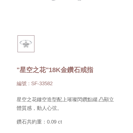
"星空之花"18K金鑽石戒指
編號 : SF-33582
星空之花鏤空造型配上璀璨閃鑽點綴,凸顯立
體質感，動人心弦。
鑽石共約重：0.09 ct