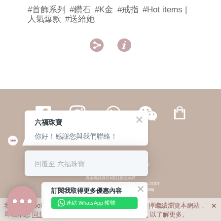
#首飾系列
#鑽石
#K金
#戒指
#Hot items |
人氣爆款
#送給她


六福珠寶
你好！感謝您與我們聯絡！
繁體
簡体
ENG
|
|
回覆至 六福珠寶
© 六福集團 版權所有 不得轉載
|
私隱政策
貴金屬及寶石A類註冊交易商
(六福企業禮品(國際)有限公司-註冊號碼:A-B-24-05-07207;
訂閱我取得更多優惠內容
六福電子商貿有限公司-註冊號碼:A-B-24-05-07206)
貴金屬及寶石B類註冊交易商
(六福集團有限公司-註冊號碼:B-B-24-05-07258;
連結 WhatsApp 帳號
我們利用cookies為您提供最佳的瀏覽體驗。若您選擇繼續瀏覽本網站，

六福珠寶金行(香港)有限公司-註冊號碼:B-B-24-05-07259)
即表示您
同意
我們使用cookies。請查閱
私隱政策
以了解更多。