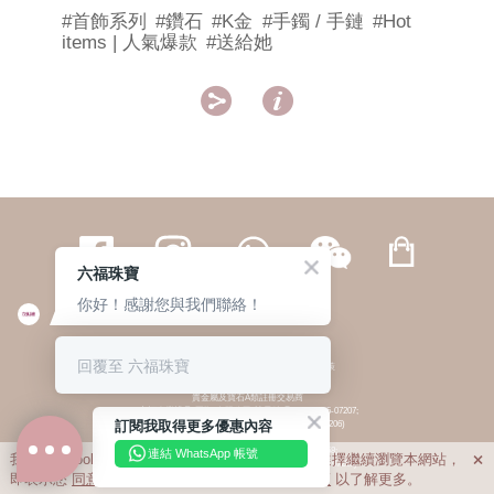
#首飾系列
#鑽石
#K金
#手鐲 / 手鏈
#Hot
items | 人氣爆款
#送給她


六福珠寶
你好！感謝您與我們聯絡！
繁體
簡体
ENG
|
|
回覆至 六福珠寶
© 六福集團 版權所有 不得轉載
|
私隱政策
貴金屬及寶石A類註冊交易商
(六福企業禮品(國際)有限公司-註冊號碼:A-B-24-05-07207;
訂閱我取得更多優惠內容
六福電子商貿有限公司-註冊號碼:A-B-24-05-07206)
貴金屬及寶石B類註冊交易商
(六福集團有限公司-註冊號碼:B-B-24-05-07258;
連結 WhatsApp 帳號
我們利用cookies為您提供最佳的瀏覽體驗。若您選擇繼續瀏覽本網站，

六福珠寶金行(香港)有限公司-註冊號碼:B-B-24-05-07259)
即表示您
同意
我們使用cookies。請查閱
私隱政策
以了解更多。