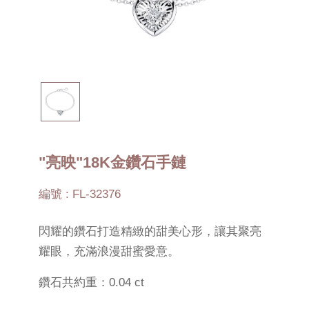
"亮映"18K金鑽石手鏈
編號 : FL-32376
閃耀的鑽石打造精緻的甜美心形，讓其聚亮
耀眼，充滿浪漫甜蜜愛意。
鑽石共約重：0.04 ct